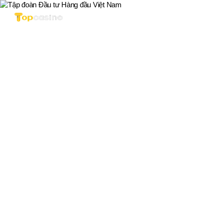
Banner
m88
EN
cá
cược
trực
tuyến